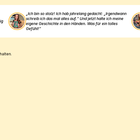
„Ich bin so stolz! Ich hab jahrelang gedacht: „Irgendwann 
schreib ich das mal alles auf.“ Und jetzt halte ich meine 
g 
eigene Geschichte in den Händen. Was für ein tolles 
Gefühl!“
alten.