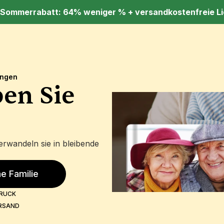
 Sommerrabatt: 64% weniger % + versandkostenfreie Li
ungen
en Sie 
rwandeln sie in bleibende 
e Familie
RUCK
RSAND