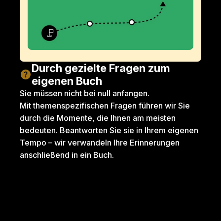
Durch gezielte Fragen zum 
eigenen Buch
Sie müssen nicht bei null anfangen. 
Mit themenspezifischen Fragen führen wir Sie 
durch die Momente, die Ihnen am meisten 
bedeuten. Beantworten Sie sie in Ihrem eigenen 
Tempo – wir verwandeln Ihre Erinnerungen 
anschließend in ein Buch.
Aufwachsen
Freunde finden
Die Liebe fin
Welche Lektion 
Wer hat in allen 
Was hat S
aus Ihrer Jugend 
Situationen 
dazu gebr
ist Ihnen im 
immer zu Ihnen 
wirklich a
Gedächtnis 
gehalten?
Liebe zu 
geblieben?
glauben?