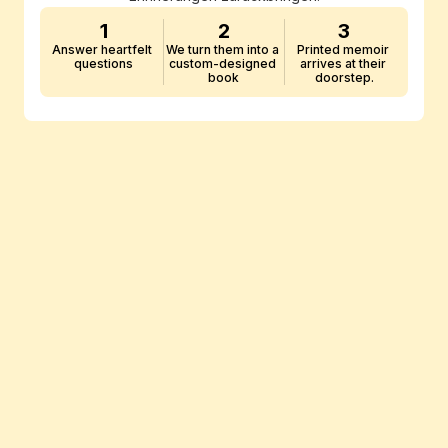
1
2
3
Answer heartfelt 
We turn them into a 
Printed memoir 
questions
custom-designed 
arrives at their 
book
doorstep.