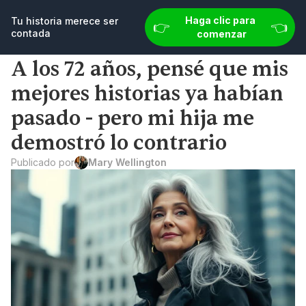
👉 
👈
u historia merece ser contada
Haga clic para comenzar
Haga clic para 
Tu historia merece ser 
👉 
👈
contada
comenzar
A los 72 años, pensé que mis 
mejores historias ya habían 
pasado - pero mi hija me 
demostró lo contrario
Publicado por
Mary Wellington