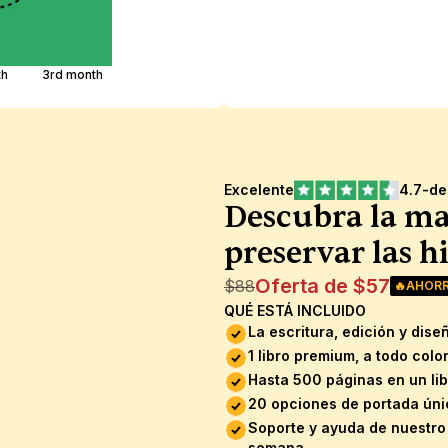
th
3rd month
Excelente
4.7
-
de
Descubra la man
preservar las hi
Oferta de $57
$88
🔥AHOR
QUÉ ESTÁ INCLUIDO
La escritura, edición y dis
1 libro premium, a todo colo
Hasta 500 páginas en un lib
20 opciones de portada úni
Soporte y ayuda de nuestro e
semana