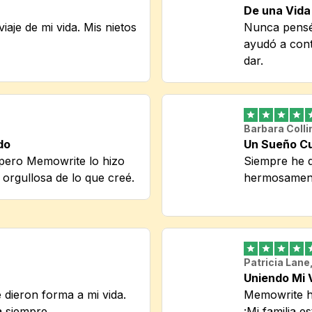
De una Vida 
aje de mi vida. Mis nietos 
Nunca pensé
ayudó a conta
dar.
Barbara Colli
do
Un Sueño Cu
, pero Memowrite lo hizo 
Siempre he q
 orgullosa de lo que creé.
hermosamente
Patricia Lane
Uniendo Mi 
dieron forma a mi vida. 
Memowrite ha
a siempre.
¡Mi familia e