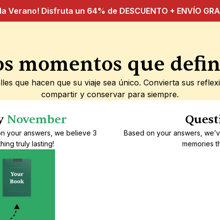
ola Verano! Disfruta un 64% de DESCUENTO + ENVÍO GRAT
os momentos que defin
lles que hacen que su viaje sea único. Convierta sus refle
compartir y conservar para siempre.
y 
November
Quest
on your answers, we believe 3 
Based on your answers, we’ve 
ing truly lasting!
memories th
Growing up
M
What lesson stuck 
with you from 
youth?
Up to 10 questions
U