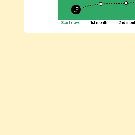
Start now
1st month
2nd mon