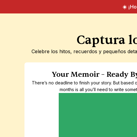
☀️ ¡H
Captura l
Celebre los hitos, recuerdos y pequeños deta
Your Memoir – Ready B
There’s no deadline to finish your story. But based 
months is all you’ll need to write someth