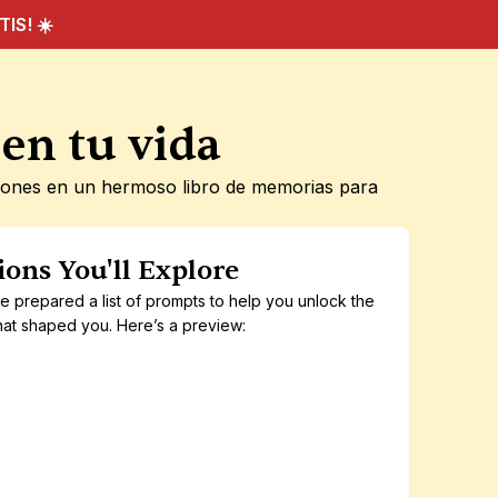
IS! ☀️
en tu vida
xiones en un hermoso libro de memorias para 
ions You'll Explore
prepared a list of prompts to help you unlock the 
at shaped you. Here’s a preview:
aking friends
Finding love
Overcoming chal
Who’s stood by 
What made you 
What was th
you through 
truly believe in 
hardest time
everything?
love?
your life?
p to 10 questions
Up to 10 questions
Up to 10 questi