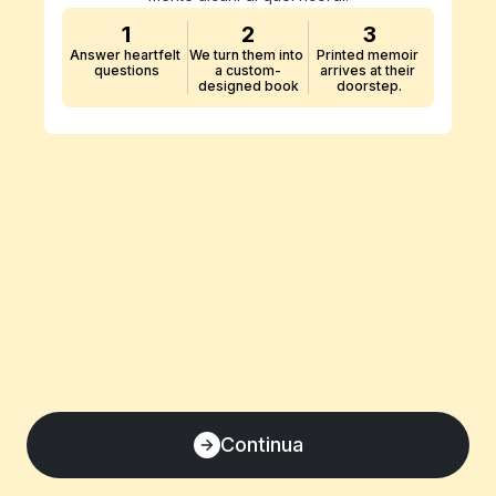
1
2
3
Answer heartfelt 
We turn them into 
Printed memoir 
questions
a custom-
arrives at their 
designed book
doorstep.
Continua