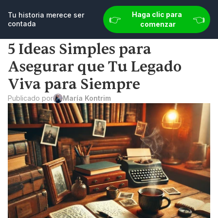
👉 
👈
u historia merece ser contada
Haga clic para comenzar
Haga clic para 
Tu historia merece ser 
👉 
👈
contada
comenzar
5 Ideas Simples para 
Asegurar que Tu Legado 
Viva para Siempre
Publicado por
María Kontrim