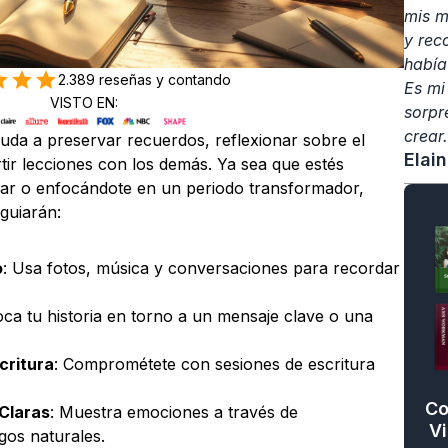
mis m
y rec
había
2.389 reseñas y contando
Es mi
VISTO EN:
sorpr
crear.
ayuda a preservar recuerdos, reflexionar sobre el 
Elai
ir lecciones con los demás. Ya sea que estés 
iar o enfocándote en un periodo transformador, 
 guiarán:
o
: Usa fotos, música y conversaciones para recordar 
oca tu historia en torno a un mensaje clave o una 
critura
: Comprométete con sesiones de escritura 
Co
 Claras
: Muestra emociones a través de 
Vi
ogos naturales.