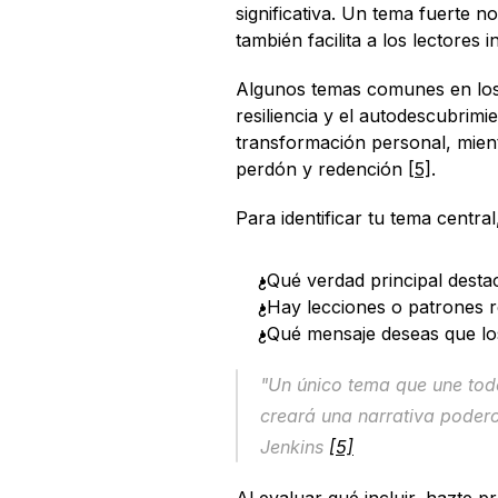
significativa. Un tema fuerte n
también facilita a los lectores
Algunos temas comunes en los 
resiliencia y el autodescubrimi
transformación personal, mien
perdón y redención 
[5]
.
Para identificar tu tema central
¿Qué verdad principal desta
¿Hay lecciones o patrones r
¿Qué mensaje deseas que los
"Un único tema que une todo
creará una narrativa podero
Jenkins 
[5]