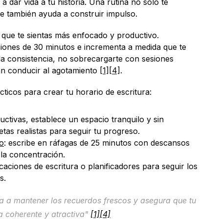
 dar vida a tu historia. Una rutina no solo te 
e también ayuda a construir impulso.
 que te sientas más enfocado y productivo. 
iones de 30 minutos e incrementa a medida que te 
la consistencia, no sobrecargarte con sesiones 
n conducir al agotamiento 
[1]
[4]
.
ticos para crear tu horario de escritura:
tivas, establece un espacio tranquilo y sin 
etas realistas para seguir tu progreso.
o
: escribe en ráfagas de 25 minutos con descansos 
la concentración.
ciones de escritura o planificadores para seguir los 
s.
a a mantener los recuerdos frescos y asegura que tu 
a coherente y atractiva" 
[1]
[4]