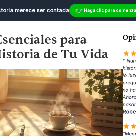
👉 
storia merece ser contada
Haga clic para comenza
senciales para 
Opi
Historia de Tu Vida
" 
Nunc
m
histo
lo hiz
pregu
no ha
Ahora
pasar
Robe
"Memo