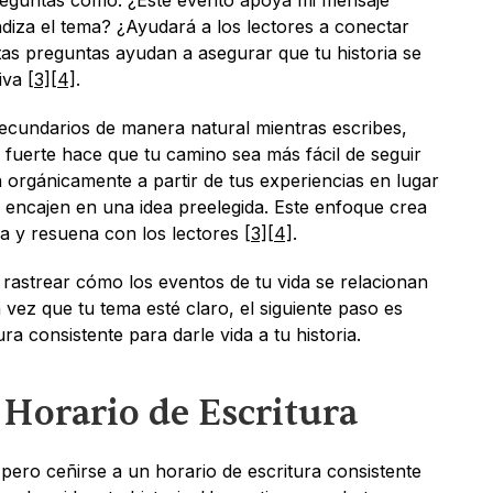
preguntas como: ¿Este evento apoya mi mensaje 
diza el tema? ¿Ayudará a los lectores a conectar 
s preguntas ayudan a asegurar que tu historia se 
iva 
[3]
[4]
.
cundarios de manera natural mientras escribes, 
mantener un enfoque principal fuerte hace que tu camino sea más fácil de seguir 
 orgánicamente a partir de tus experiencias en lugar 
 encajen en una idea preelegida. Este enfoque crea 
ca y resuena con los lectores 
[3]
[4]
.
 rastrear cómo los eventos de tu vida se relacionan 
 vez que tu tema esté claro, el siguiente paso es 
ra consistente para darle vida a tu historia.
 Horario de Escritura
pero ceñirse a un horario de escritura consistente 