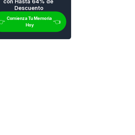
con Hasta 64% de 
Descuento
Comienza Tu Memoria 
👉 
👈
Hoy