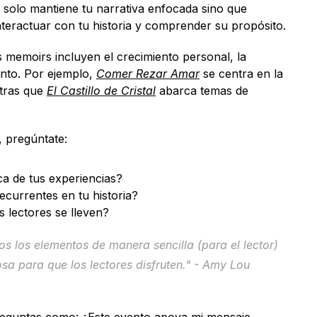
o solo mantiene tu narrativa enfocada sino que 
 interactuar con tu historia y comprender su propósito.
memoirs incluyen el crecimiento personal, la 
ento. Por ejemplo, 
Comer Rezar Amar
 se centra en la 
tras que 
El Castillo de Cristal
 abarca temas de 
, pregúntate:
ca de tus experiencias?
ecurrentes en tu historia?
 lectores se lleven?
s los elementos de manera sencilla (para el lector) 
sa para que los lectores disfruten." - Amy Lou 