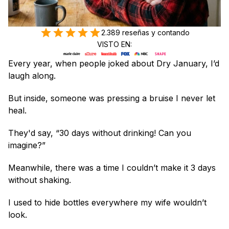
2.389 reseñas y contando
VISTO EN:
Every year, when people joked about Dry January, I’d 
laugh along.
But inside, someone was pressing a bruise I never let 
heal.
They'd say, “30 days without drinking! Can you 
imagine?”
Meanwhile, there was a time I couldn’t make it 3 days 
without shaking.
I used to hide bottles everywhere my wife wouldn’t 
look. 