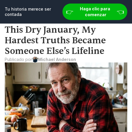
👉 
👈
u historia merece ser contada
Haga clic para comenzar
Haga clic para 
Tu historia merece ser 
👉 
👈
contada
comenzar
This Dry January, My 
Hardest Truths Became 
Someone Else’s Lifeline
Publicado por
Michael Anderson