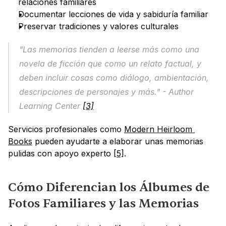
relaciones familiares
Documentar lecciones de vida y sabiduría familiar
Preservar tradiciones y valores culturales
"Las memorias tienden a leerse más como una 
novela de ficción que como un relato factual, y 
deben incluir cosas como diálogo, ambientación, 
descripciones de personajes y más." - Author 
Learning Center 
[3]
Servicios profesionales como 
Modern Heirloom 
Books
 pueden ayudarte a elaborar unas memorias 
pulidas con apoyo experto 
[5]
.
Cómo Diferencian los Álbumes de 
Fotos Familiares y las Memorias