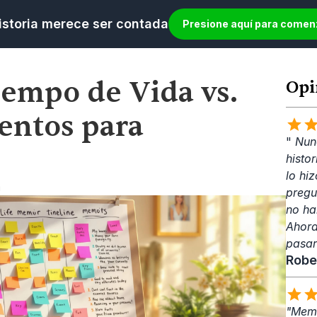
istoria merece ser contada
Presione aquí para comen
iempo de Vida vs. 
Opi
entos para 
" 
Nunc
histo
lo hiz
m
pregu
no ha
Ahora
pasar
Robe
"Memo