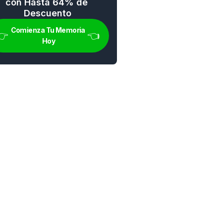
con Hasta 64% de 
Descuento
Comienza Tu Memoria 
👉 
👈
Hoy