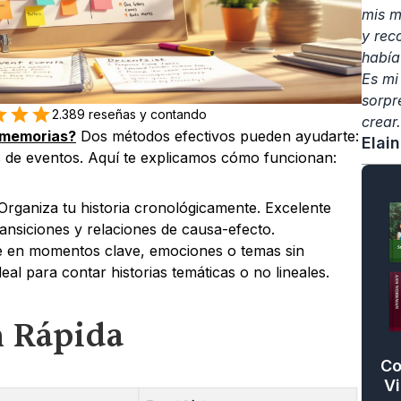
mis m
y rec
había
Es mi
sorpr
2.389 reseñas y contando
crear.
 memorias?
 Dos métodos efectivos pueden ayudarte: 
Elai
tas de eventos. Aquí te explicamos cómo funcionan:
 Organiza tu historia cronológicamente. Excelente 
ansiciones y relaciones de causa-efecto.
e en momentos clave, emociones o temas sin 
eal para contar historias temáticas o no lineales.
 Rápida
Co
Vi