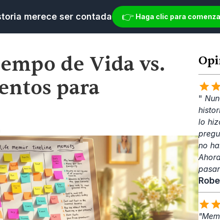
👉 
storia merece ser contada
Haga clic para comenza
iempo de Vida vs. 
Opi
entos para 
" 
Nunc
histo
lo hiz
m
pregu
no ha
Ahora
pasar
Robe
"Memo