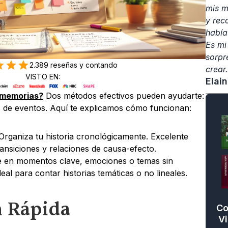
mis m
y rec
había
Es mi
sorpr
2.389 reseñas y contando
crear.
VISTO EN:
Elai
 memorias?
 Dos métodos efectivos pueden ayudarte: 
tas de eventos. Aquí te explicamos cómo funcionan:
 Organiza tu historia cronológicamente. Excelente 
ansiciones y relaciones de causa-efecto.
e en momentos clave, emociones o temas sin 
eal para contar historias temáticas o no lineales.
 Rápida
Co
Vi