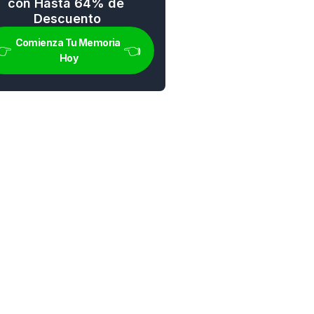
con Hasta 64% de 
Descuento
Comienza Tu Memoria 
👉 
👈
Hoy