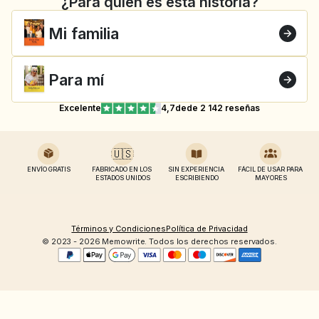
¿Para quién es esta historia?
Mi familia
Para mí
Excelente
4,7
de
de 2 142 reseñas
🇺🇸
ENVÍO GRATIS
FABRICADO EN LOS 
SIN EXPERIENCIA 
FÁCIL DE USAR PARA 
ESTADOS UNIDOS
ESCRIBIENDO
MAYORES
Términos y Condiciones
Política de Privacidad
© 2023 - 2026 Memowrite. Todos los derechos reservados.