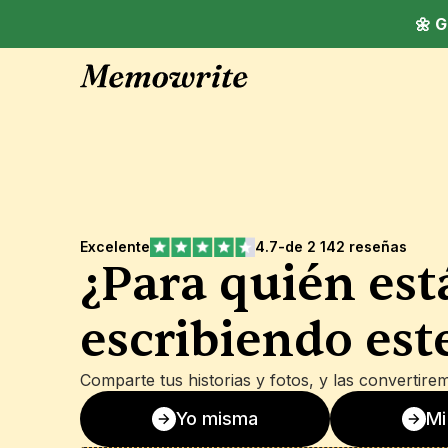
🌼 
Excelente
4.7
-
de 2 142 reseñas
¿Para quién está
escribiendo este
Comparte tus historias y fotos, y las convertirem
Yo misma
Mi