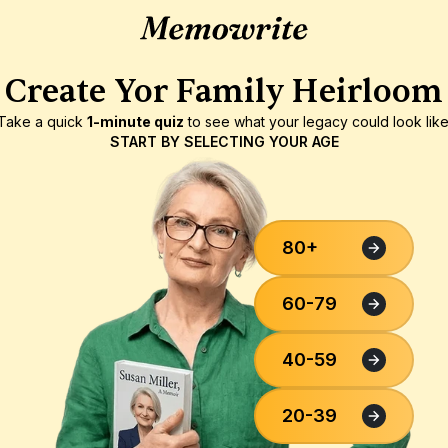
Create Yor Family Heirloom
Take a quick 
1-minute quiz
 to see what your legacy could look like
START BY SELECTING YOUR AGE
80+
60-79
40-59
20-39