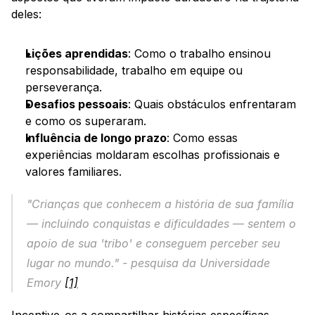
deles:
Lições aprendidas
: Como o trabalho ensinou 
responsabilidade, trabalho em equipe ou 
perseverança.
Desafios pessoais
: Quais obstáculos enfrentaram 
e como os superaram.
Influência de longo prazo
: Como essas 
experiências moldaram escolhas profissionais e 
valores familiares.
"Crianças que conhecem a história de sua família 
— incluindo conquistas e dificuldades — sentem o 
apoio de sua 'tribo' e conseguem perceber seu 
lugar no mundo." - pesquisa da Universidade 
Emory 
[1]