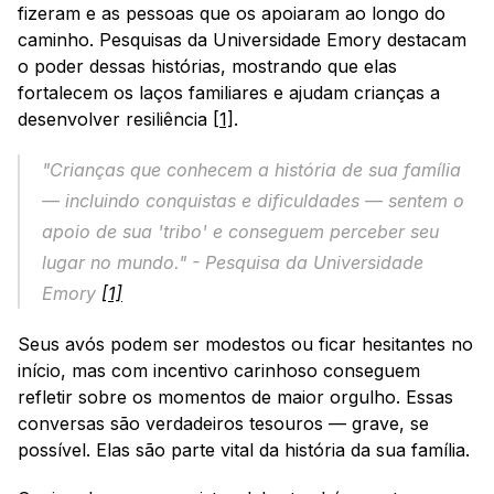
fizeram e as pessoas que os apoiaram ao longo do 
caminho. Pesquisas da Universidade Emory destacam 
o poder dessas histórias, mostrando que elas 
fortalecem os laços familiares e ajudam crianças a 
desenvolver resiliência 
[1]
.
"Crianças que conhecem a história de sua família 
— incluindo conquistas e dificuldades — sentem o 
apoio de sua 'tribo' e conseguem perceber seu 
lugar no mundo." - Pesquisa da Universidade 
Emory 
[1]
Seus avós podem ser modestos ou ficar hesitantes no 
início, mas com incentivo carinhoso conseguem 
refletir sobre os momentos de maior orgulho. Essas 
conversas são verdadeiros tesouros — grave, se 
possível. Elas são parte vital da história da sua família.