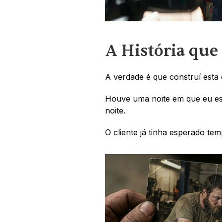
A História que
A verdade é que construí esta
Houve uma noite em que eu es
noite.
O cliente já tinha esperado tem