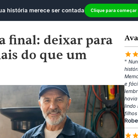
ua história merece ser contada
Clique para começar
 final: deixar para 
Ava
ais do que um 
" 
Nun
histó
Memow
e fác
lembr
havia
lindo
filhos
Robe