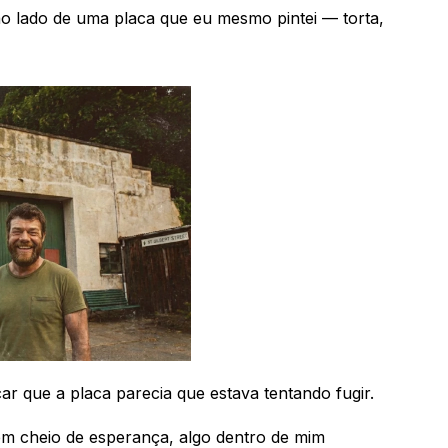
o lado de uma placa que eu mesmo pintei — torta, 
r que a placa parecia que estava tentando fugir.
em cheio de esperança, algo dentro de mim 