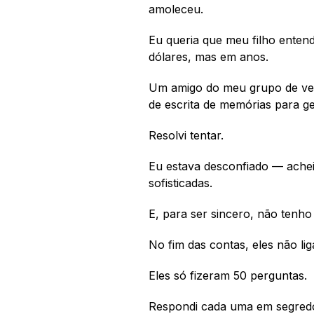
amoleceu.
Eu queria que meu filho enten
dólares, mas em anos.
Um amigo do meu grupo de vet
de escrita de memórias para ge
Resolvi tentar.
Eu estava desconfiado — achei 
sofisticadas.
E, para ser sincero, não tenho
No fim das contas, eles não li
Eles só fizeram 50 perguntas.
Respondi cada uma em segredo,