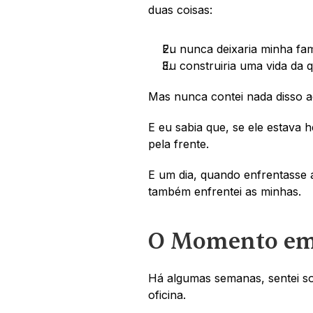
duas coisas:
Eu nunca deixaria minha fam
Eu construiria uma vida da 
Mas nunca contei nada disso a
E eu sabia que, se ele estava 
pela frente.
E um dia, quando enfrentasse a
também enfrentei as minhas.
O Momento em 
Há algumas semanas, sentei so
oficina.