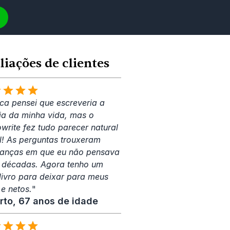
liações de clientes
ca pensei que escreveria a 
ria da minha vida, mas o 
rite fez tudo parecer natural 
il! As perguntas trouxeram 
anças em que eu não pensava 
 décadas. Agora tenho um 
 livro para deixar para meus 
 e netos.
"
rto, 67 anos de idade