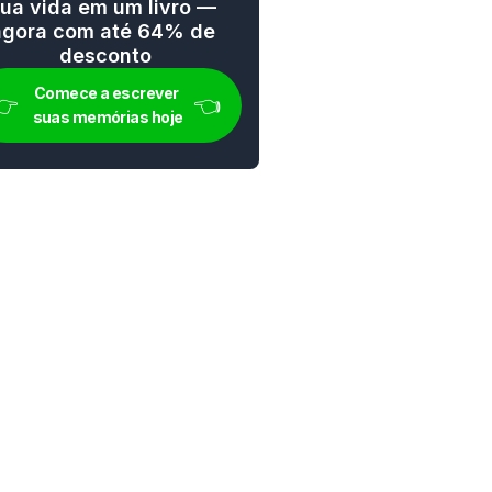
ua vida em um livro — 
agora com até 64% de 
desconto
Comece a escrever 
👉 
👈
suas memórias hoje