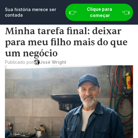
👉 
👈
Sua história merece ser contada
Clique para 
Comece agora
Sua história merece ser 
👉 
👈
contada
começar
Minha tarefa final: deixar 
para meu filho mais do que 
um negócio
Publicado por
José Wright