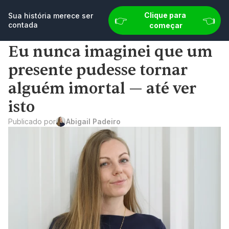
👉 
👈
Sua história merece ser contada
Clique para 
Comece agora
Sua história merece ser 
👉 
👈
contada
começar
Eu nunca imaginei que um 
presente pudesse tornar 
alguém imortal — até ver 
isto
Publicado por
Abigail Padeiro