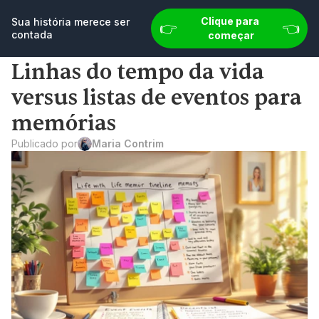
👉 
👈
Sua história merece ser contada
Clique para 
Comece agora
Sua história merece ser 
👉 
👈
contada
começar
Linhas do tempo da vida 
versus listas de eventos para 
memórias
Publicado por
Maria Contrim