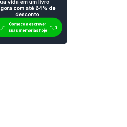
ua vida em um livro — 
agora com até 64% de 
desconto
Comece a escrever 
👉 
👈
suas memórias hoje