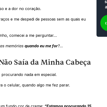
s
so e a dor no coração. 
aços e me despedi de pessoas sem as quais eu 
 
nho, comecei a me perguntar…
sas memórias 
quando eu me for
?…
Não Saía da Minha Cabeça
 procurando nada em especial. 
a o celular, quando algo me fez parar.
um fundo cor de creme: 
“Estamos procurando 15 