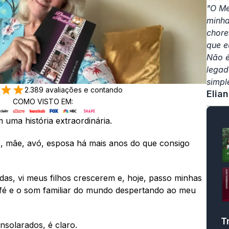
"O Me
minha
chorei
que e
Não é
legad
simple
2.389 avaliações e contando
Elia
COMO VISTO EM:
ma história extraordinária. 
 mãe, avó, esposa há mais anos do que consigo 
s, vi meus filhos crescerem e, hoje, passo minhas 
é e o som familiar do mundo despertando ao meu 
T
ensolarados, é claro. 