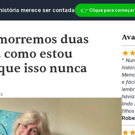
👉 
história merece ser contada
Clique para começar
morremos duas 
Ava
 como estou 
" 
Nun
que isso nunca 
histó
Memow
e fác
lembr
os
havia
lindo
filhos
Robe