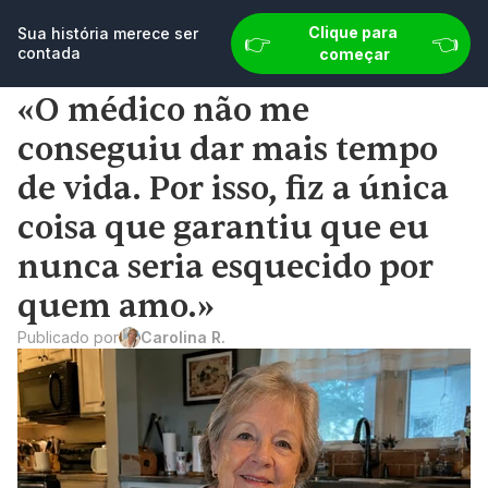
👉 
👈
Sua história merece ser contada
Clique para 
Sua história merece ser 
Comece agora
👉 
👈
contada
começar
«O médico não me 
conseguiu dar mais tempo 
de vida. Por isso, fiz a única 
coisa que garantiu que eu 
nunca seria esquecido por 
quem amo.»
Publicado por
Carolina R.