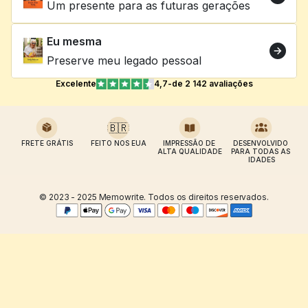
Um presente para as futuras gerações
Eu mesma
Preserve meu legado pessoal
Excelente
4,7
-
de 2 142 avaliações
🇧🇷
FRETE GRÁTIS
FEITO NOS EUA
IMPRESSÃO DE 
DESENVOLVIDO 
ALTA QUALIDADE
PARA TODAS AS 
IDADES
© 2023 - 2025 Memowrite. Todos os direitos reservados.