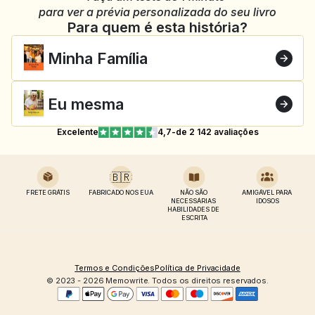
para ver a prévia personalizada do seu livro
Para quem é esta história?
Minha Família
Eu mesma
Excelente
4,7
-
de 2 142 avaliações
🇧🇷
FRETE GRÁTIS
FABRICADO NOS EUA
NÃO SÃO 
AMIGÁVEL PARA 
NECESSÁRIAS 
IDOSOS
HABILIDADES DE 
ESCRITA
Termos e Condições
Política de Privacidade
© 2023 - 2026 Memowrite. Todos os direitos reservados.