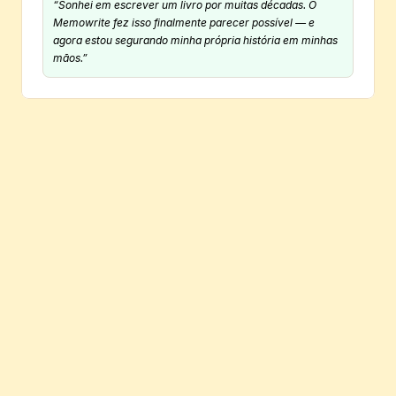
“Sonhei em escrever um livro por muitas décadas. O 
Memowrite fez isso finalmente parecer possível — e 
agora estou segurando minha própria história em minhas 
mãos.”