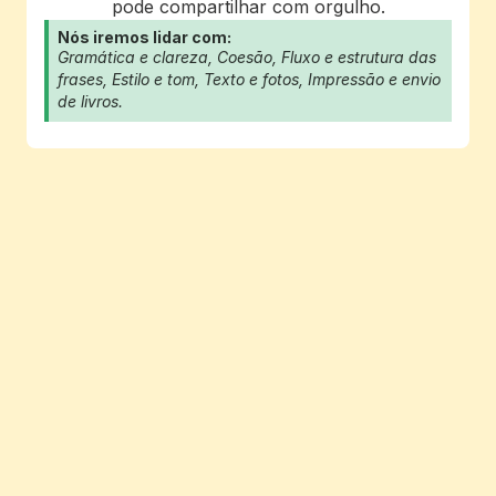
pode compartilhar com orgulho.
Nós iremos lidar com:
Gramática e clareza, Coesão, Fluxo e estrutura das 
frases, Estilo e tom, Texto e fotos, Impressão e envio 
de livros.