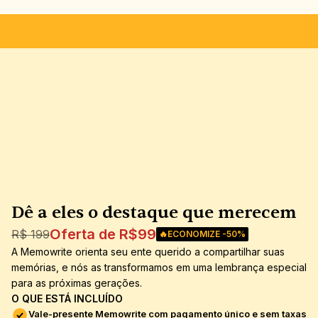
PRESENTE PERFEITO
GARANTIA DE SATISFAÇÃO
I
Dê a eles o destaque que merecem
Oferta de R$99
R$ 199
🔥ECONOMIZE -50%
A Memowrite orienta seu ente querido a compartilhar suas 
memórias, e nós as transformamos em uma lembrança especial 
para as próximas gerações.
O QUE ESTÁ INCLUÍDO
Vale-presente Memowrite com pagamento único e sem taxas 