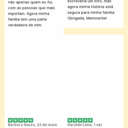
escreveria um livro, mas 
não apenas quem eu fui, 
agora minha história está 
com as pessoas que mais 
segura para minha família. 
importam. Agora minha 
Obrigada, Memowrite!
família tem uma parte 
verdadeira de mim.
Bárbara Souza, 22 de maio
Haroldo Lima, 1 set