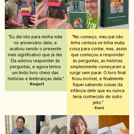
“Eu dei isto para minha mãe 
“No começo, meu pai não 
no aniversário dela, e 
tinha certeza se tinha muita 
acabou sendo o presente 
coisa para contar, mas, assim 
mais significativo que já dei. 
que começou a responder 
Ela adorou responder às 
às perguntas, as histórias 
perguntas, e agora temos 
simplesmente começaram a 
um lindo livro cheio das 
surgir sem parar. O livro final 
histórias e lembranças dela.”
ficou incrível, e finalmente 
-Raquel
fiquei sabendo coisas da 
infância dele que eu nunca 
teria conhecido de outro 
jeito.”
-Davi