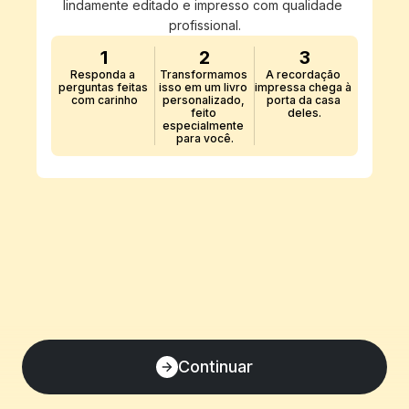
lindamente editado e impresso com qualidade 
profissional.
1
2
3
Responda a 
Transformamos 
A recordação 
perguntas feitas 
isso em um livro 
impressa chega à 
com carinho
personalizado, 
porta da casa 
feito 
deles.
especialmente 
para você.
Continuar