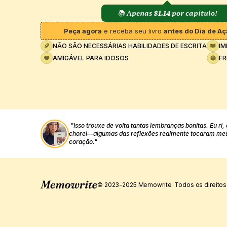
📚 Apenas 
$1.14
 por capítulo!
Peça agora
 e receba seu livro 
antes do Dia de A
NÃO SÃO NECESSÁRIAS HABILIDADES DE ESCRITA
IM
AMIGÁVEL PARA IDOSOS
FR
"Isso trouxe de volta tantas lembranças bonitas. Eu ri, 
chorei—algumas das reflexões realmente tocaram meu
coração."
© 2023-2025 Memowrite. Todos os direitos