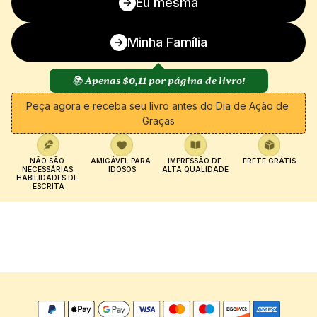
Eu mesma
Minha Família
📚 Apenas 
$0,11
 por página de livro!
Peça agora e receba seu livro antes do Dia de Ação de 
Graças
NÃO SÃO 
AMIGÁVEL PARA 
IMPRESSÃO DE 
FRETE GRÁTIS
NECESSÁRIAS 
IDOSOS
ALTA QUALIDADE
HABILIDADES DE 
ESCRITA