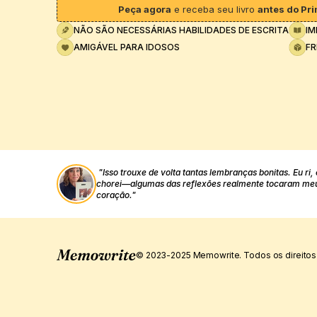
Peça agora
 e receba seu livro 
antes do Pr
NÃO SÃO NECESSÁRIAS HABILIDADES DE ESCRITA
IM
AMIGÁVEL PARA IDOSOS
FR
"Isso trouxe de volta tantas lembranças bonitas. Eu ri, 
chorei—algumas das reflexões realmente tocaram meu
coração."
© 2023-2025 Memowrite. Todos os direitos