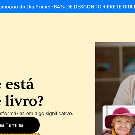
omoção do Dia Prime: -64% DE DESCONTO + FRETE GRÁT
está 
 livro?
sformá-las em algo significativo.
a Família