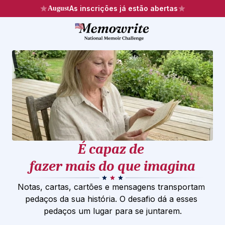
As inscrições já estão abertas
August
É capaz de 
fazer mais do que imagina
Notas, cartas, cartões e mensagens transportam 
pedaços da sua história. O desafio dá a esses 
pedaços um lugar para se juntarem.