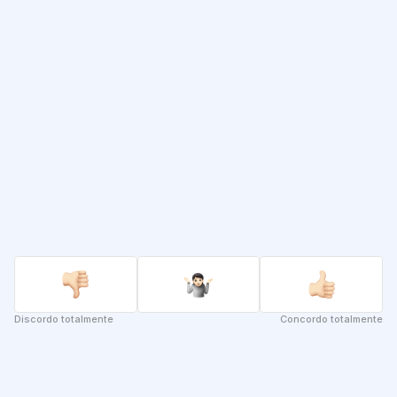
Não está sozinho nisto
Muitas pessoas repetem padrões. Tudo isto acontece porque não 
tivemos espaço para perceber o que está por detrás das nossas 
decisões.
Discordo totalmente
Concordo totalmente
Continuar