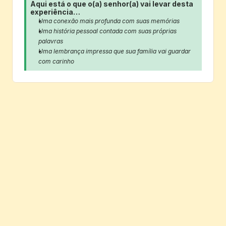
Aqui está o que o(a) senhor(a) vai levar desta 
experiência…
Uma conexão mais profunda com suas memórias
Uma história pessoal contada com suas próprias 
palavras
Uma lembrança impressa que sua família vai guardar 
com carinho