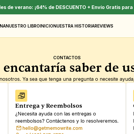
des de verano: ¡64% de DESCUENTO + Envío Gratis para 
NA
NUESTRO LIBRO
INICIO
NUESTRA HISTORIA
REVIEWS
CONTACTOS
 encantaría saber de u
osotros. Ya sea que tenga una pregunta o necesite ayuda, e
Entrega y Reembolsos
¿Necesita ayuda con las entregas o 
reembolsos? Contáctenos y lo resolveremos.
hello@getmemowrite.com