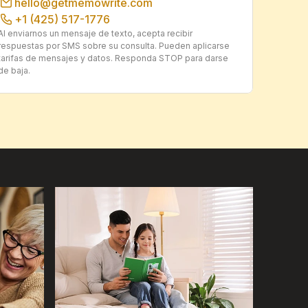
hello@getmemowrite.com
+1 (425) 517-1776
Al enviarnos un mensaje de texto, acepta recibir 
respuestas por SMS sobre su consulta. Pueden aplicarse 
tarifas de mensajes y datos. Responda STOP para darse 
de baja.