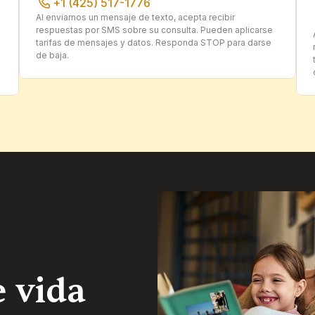
+1 (425) 517-1776
Al enviarnos un mensaje de texto, acepta recibir 
respuestas por SMS sobre su consulta. Pueden aplicarse 
tarifas de mensajes y datos. Responda STOP para darse 
de baja.
 vida 