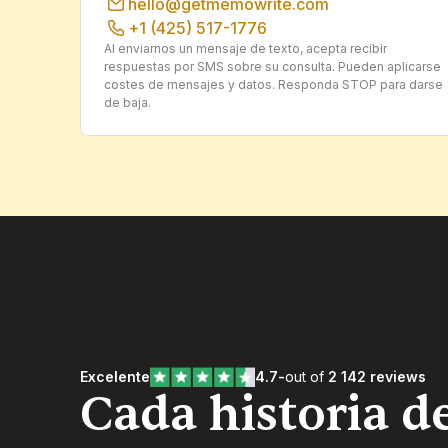
hello@getmemowrite.com
+1 (425) 517-1776
Al enviarnos un mensaje de texto, acepta recibir 
respuestas por SMS sobre su consulta. Pueden aplicarse 
costes de mensajes y datos. Responda STOP para darse 
de baja.
Excelente
4.7
-
out of 
2 142 reviews
Cada historia de