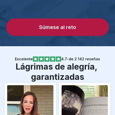
cuando era niño?
que puedes 
recordar?
Súmese al reto
Excelente
4.7
-
de 2 142 reseñas
Lágrimas de alegría, 
garantizadas