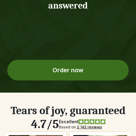
answered
What's one of the 
What fascinated 
best days you can 
you as a child?
remember?
Order now
Tears of joy, guaranteed
4.7/5
Excellent
Based on 
2 142 reviews