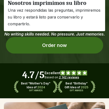
Nosotros imprimimos su libro
Una vez respondidas las preguntas, imprimiremos 
su libro y estará listo para conservarlo y 
compartirlo.
No writing skills needed. No pressure. Just memories.
Order now
4.7/5
Excellent
Based on 
2 142 reviews
Best “Mother’s Day”
Best “Birthday”
Idea of 
2024
Gift Idea of 
2025
GIFT AWARDS
GIFT AWARDS