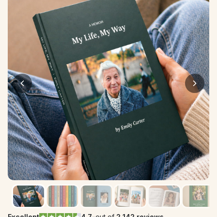
Excellent
4.7
-
out of 
2 142 reviews