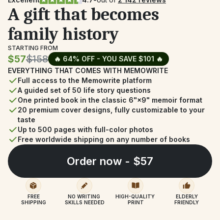
A gift that becomes 
family history
STARTING FROM
$57
$158
🔥 64% OFF - YOU SAVE $101 🔥
EVERYTHING THAT COMES WITH MEMOWRITE
Full access to the Memowrite platform
A guided set of 50 life story questions
One printed book in the classic 6"×9" memoir format
20 premium cover designs, fully customizable to your 
taste
Up to 500 pages with full-color photos
Free worldwide shipping on any number of books
Order now - $57
FREE
NO WRITING 
HIGH-QUALITY 
ELDERLY
SHIPPING
SKILLS NEEDED
PRINT
FRIENDLY